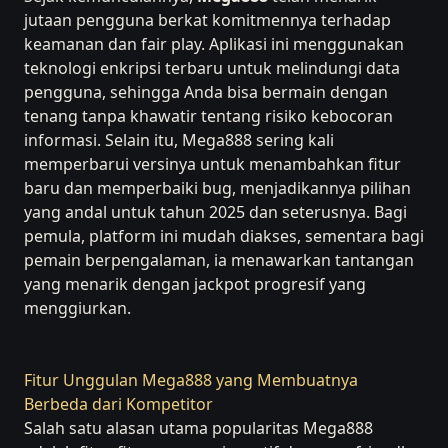
jutaan pengguna berkat komitmennya terhadap
keamanan dan fair play. Aplikasi ini menggunakan
teknologi enkripsi terbaru untuk melindungi data
pengguna, sehingga Anda bisa bermain dengan
tenang tanpa khawatir tentang risiko kebocoran
informasi. Selain itu, Mega888 sering kali
memperbarui versinya untuk menambahkan fitur
baru dan memperbaiki bug, menjadikannya pilihan
yang andal untuk tahun 2025 dan seterusnya. Bagi
pemula, platform ini mudah diakses, sementara bagi
pemain berpengalaman, ia menawarkan tantangan
yang menarik dengan jackpot progresif yang
menggiurkan.
Fitur Unggulan Mega888 yang Membuatnya
Berbeda dari Kompetitor
Salah satu alasan utama popularitas Mega888