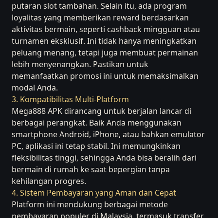
putaran slot tambahan. Selain itu, ada program
loyalitas yang memberikan reward berdasarkan
aktivitas bermain, seperti cashback mingguan atau
turnamen eksklusif. Ini tidak hanya meningkatkan
peluang menang, tetapi juga membuat permainan
lebih menyenangkan. Pastikan untuk
memanfaatkan promosi ini untuk memaksimalkan
modal Anda.
3. Kompatibilitas Multi-Platform
Mega888 APK dirancang untuk berjalan lancar di
berbagai perangkat. Baik Anda menggunakan
smartphone Android, iPhone, atau bahkan emulator
PC, aplikasi ini tetap stabil. Ini memungkinkan
fleksibilitas tinggi, sehingga Anda bisa beralih dari
bermain di rumah ke saat bepergian tanpa
kehilangan progres.
4. Sistem Pembayaran yang Aman dan Cepat
Platform ini mendukung berbagai metode
pembayaran populer di Malaysia, termasuk transfer