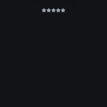
Posted on
October 6, 2025