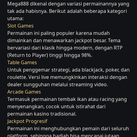
Mega888 dikenal dengan variasi permainannya yang
tak ada habisnya. Berikut adalah beberapa kategori
utama:
Slot Games
Permainan ini paling populer karena mudah
dimainkan dan menawarkan jackpot besar. Tema
bervariasi dari klasik hingga modern, dengan RTP
(Return to Player) tinggi hingga 98%.
Table Games
Untuk penggemar strategi, ada blackjack, poker, dan
roulette. Versi live memungkinkan interaksi dengan
dealer sungguhan melalui streaming video.
Arcade Games
Termasuk permainan tembak ikan atau racing yang
menyenangkan, cocok untuk istirahat dari
permainan kasino tradisional.
Jackpot Progresif
Permainan ini menghubungkan pemain dari seluruh
platform, sehingga hadiah bisa mencapai jutaan