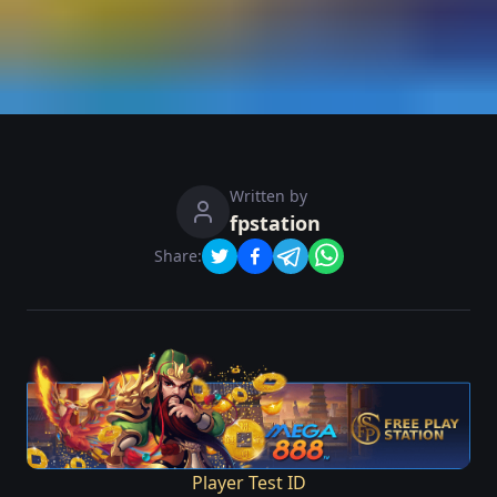
Written by
fpstation
Share:
Player Test ID