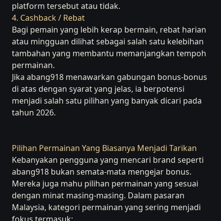
platform tersebut atau tidak.
4. Cashback / Rebat
Bagi pemain yang lebih kerap bermain, rebat harian
atau mingguan dilihat sebagai salah satu kelebihan
tambahan yang membantu memanjangkan tempoh
permainan.
Jika abang918 menawarkan gabungan bonus-bonus
di atas dengan syarat yang jelas, ia berpotensi
menjadi salah satu pilihan yang banyak dicari pada
tahun 2026.
Pilihan Permainan Yang Biasanya Menjadi Tarikan
Kebanyakan pengguna yang mencari brand seperti
abang918 bukan semata-mata mengejar bonus.
Mereka juga mahu pilihan permainan yang sesuai
dengan minat masing-masing. Dalam pasaran
Malaysia, kategori permainan yang sering menjadi
fokus termasuk: