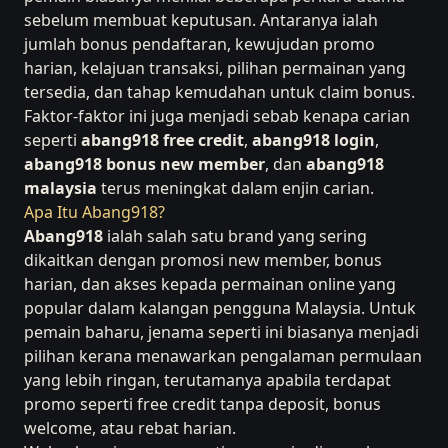
sebelum membuat keputusan. Antaranya ialah
jumlah bonus pendaftaran, kewujudan promo
harian, kelajuan transaksi, pilihan permainan yang
tersedia, dan tahap kemudahan untuk claim bonus.
Faktor-faktor ini juga menjadi sebab kenapa carian
seperti
abang918 free credit
,
abang918 login
,
abang918 bonus new member
, dan
abang918
malaysia
terus meningkat dalam enjin carian.
Apa Itu Abang918?
Abang918
ialah salah satu brand yang sering
dikaitkan dengan promosi new member, bonus
harian, dan akses kepada permainan online yang
popular dalam kalangan pengguna Malaysia. Untuk
pemain baharu, jenama seperti ini biasanya menjadi
pilihan kerana menawarkan pengalaman permulaan
yang lebih ringan, terutamanya apabila terdapat
promo seperti free credit tanpa deposit, bonus
welcome, atau rebat harian.