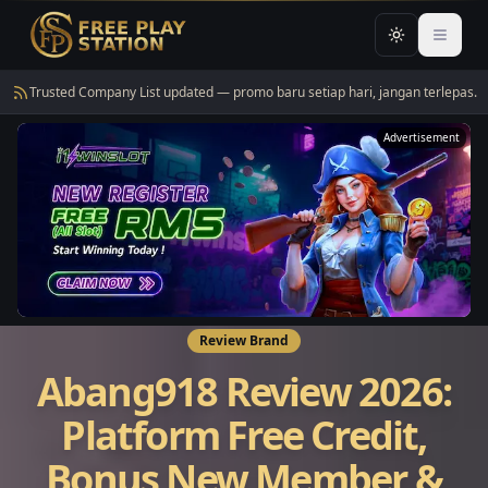
Toggle them
Open 
Trusted Company List updated — promo baru setiap hari, jangan terlepas.
Advertisement
Review Brand
Abang918 Review 2026:
Platform Free Credit,
Bonus New Member &