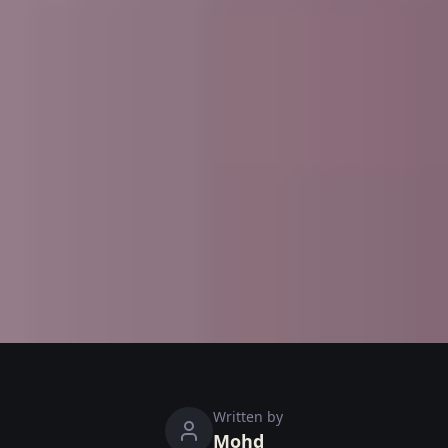
Written by
Mohd