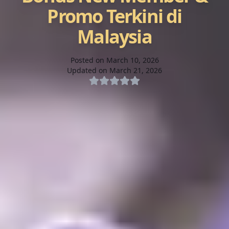
Promo Terkini di
Malaysia
Posted on
March 10, 2026
Updated on
March 21, 2026