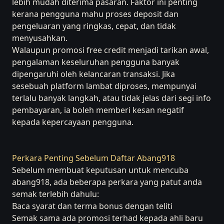
lebih mudah diterima pasaran. Faktor ini penting
kerana pengguna mahu proses deposit dan
pengeluaran yang ringkas, cepat, dan tidak
menyusahkan.
Walaupun promosi free credit menjadi tarikan awal,
pengalaman keseluruhan pengguna banyak
dipengaruhi oleh kelancaran transaksi. Jika
sesebuah platform lambat diproses, mempunyai
terlalu banyak langkah, atau tidak jelas dari segi info
pembayaran, ia boleh memberi kesan negatif
kepada kepercayaan pengguna.
Perkara Penting Sebelum Daftar Abang918
Sebelum membuat keputusan untuk mencuba
abang918, ada beberapa perkara yang patut anda
semak terlebih dahulu:
Baca syarat dan terma bonus dengan teliti
Semak sama ada promosi terhad kepada ahli baru