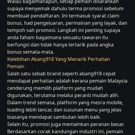
Walau bagaimanapun, setiap pemain disarankan
supaya menyemak dahulu terma promosi sebelum
membuat pendaftaran. Ini termasuk syarat claim
bonus, had pengeluaran, permainan yang layak, dan
tempoh sah promosi. Langkah ini penting supaya
anda faham bagaimana sesuatu tawaran itu
berfungsi dan tidak hanya tertarik pada angka
bonus semata-mata.
Kelebihan Abang918 Yang Menarik Perhatian
Pemain
Salah satu sebab brand seperti abang918 cepat
mendapat perhatian adalah kerana pemain Malaysia
cenderung memilih platform yang mudah
digunakan, terutama melalui peranti mudah alih.
Dalam trend semasa, platform yang mesra mobile,
loading lebih lancar, dan susunan menu yang jelas
biasanya mendapat sambutan lebih baik.
Selain itu, promosi juga memainkan peranan besar.
Berdasarkan corak kandungan industri ini, pemain