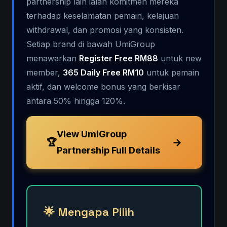
partnership lain ialah komitmen mereka
terhadap keselamatan pemain, kelajuan
withdrawal, dan promosi yang konsisten.
Setiap brand di bawah UmiGroup
menawarkan
Register Free RM88
untuk new
member,
365 Daily Free RM10
untuk pemain
aktif, dan welcome bonus yang berkisar
antara 50% hingga 120%.
View UmiGroup
→
🏆
Partnership Full Details
🌟 Mengapa Pilih