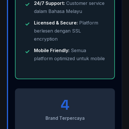
24/7 Support:
Customer service
dalam Bahasa Melayu
Licensed & Secure:
Platform
berlesen dengan SSL
encryption
Mobile Friendly:
Semua
platform optimized untuk mobile
4
Brand Terpercaya