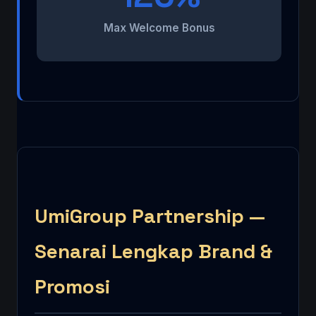
Max Welcome Bonus
UmiGroup Partnership —
Senarai Lengkap Brand &
Promosi