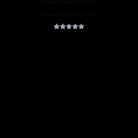
Posted on
March 21, 2026
Updated on
March 24, 2026