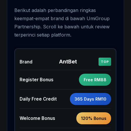
Berikut adalah perbandingan ringkas
keempat-empat brand di bawah UmiGroup
Partnership. Scroll ke bawah untuk review
terperinci setiap platform.
AntBet
TOP
Free RM88
365 Days RM10
120% Bonus