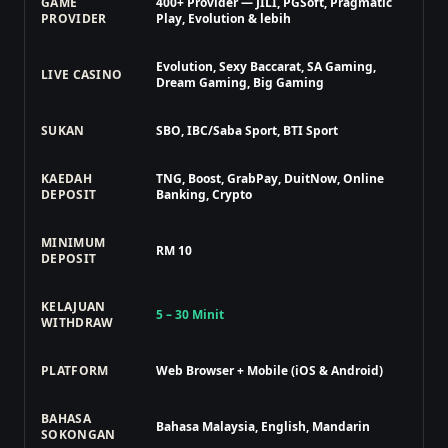
GAME
400+ Provider — JILI, PGSoft, Pragmatic
PROVIDER
Play, Evolution & lebih
Evolution, Sexy Baccarat, SA Gaming,
LIVE CASINO
Dream Gaming, Big Gaming
SUKAN
SBO, IBC/Saba Sport, BTI Sport
KAEDAH
TNG, Boost, GrabPay, DuitNow, Online
DEPOSIT
Banking, Crypto
MINIMUM
RM 10
DEPOSIT
KELAJUAN
5 – 30 Minit
WITHDRAW
PLATFORM
Web Browser + Mobile (iOS & Android)
BAHASA
Bahasa Malaysia, English, Mandarin
SOKONGAN