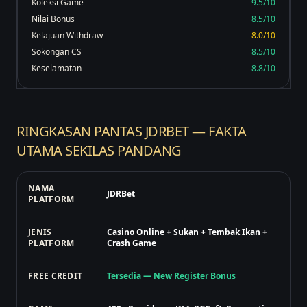
Koleksi Game
9.5/10
Nilai Bonus
8.5/10
Kelajuan Withdraw
8.0/10
Sokongan CS
8.5/10
Keselamatan
8.8/10
RINGKASAN PANTAS JDRBET — FAKTA
UTAMA SEKILAS PANDANG
NAMA
JDRBet
PLATFORM
JENIS
Casino Online + Sukan + Tembak Ikan +
PLATFORM
Crash Game
FREE CREDIT
Tersedia — New Register Bonus