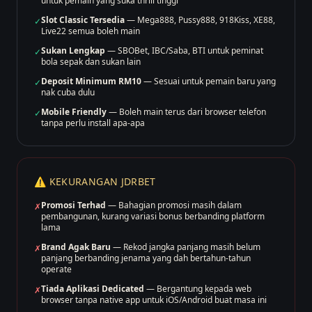
untuk pemain yang suka thrill tinggi
Slot Classic Tersedia
— Mega888, Pussy888, 918Kiss, XE88,
✓
Live22 semua boleh main
Sukan Lengkap
— SBOBet, IBC/Saba, BTI untuk peminat
✓
bola sepak dan sukan lain
Deposit Minimum RM10
— Sesuai untuk pemain baru yang
✓
nak cuba dulu
Mobile Friendly
— Boleh main terus dari browser telefon
✓
tanpa perlu install apa-apa
⚠️ KEKURANGAN JDRBET
Promosi Terhad
— Bahagian promosi masih dalam
✗
pembangunan, kurang variasi bonus berbanding platform
lama
Brand Agak Baru
— Rekod jangka panjang masih belum
✗
panjang berbanding jenama yang dah bertahun-tahun
operate
Tiada Aplikasi Dedicated
— Bergantung kepada web
✗
browser tanpa native app untuk iOS/Android buat masa ini