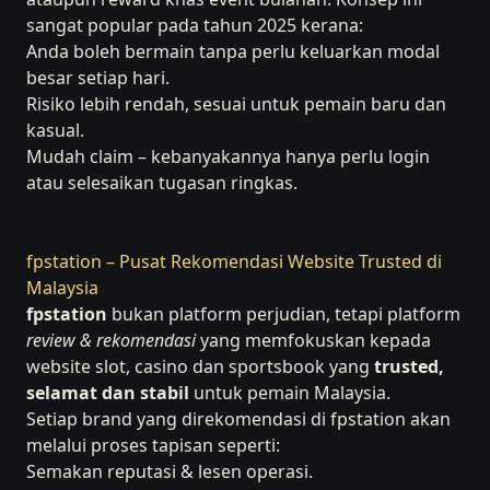
sangat popular pada tahun 2025 kerana:
Anda boleh bermain tanpa perlu keluarkan modal
besar setiap hari.
Risiko lebih rendah, sesuai untuk pemain baru dan
kasual.
Mudah claim – kebanyakannya hanya perlu login
atau selesaikan tugasan ringkas.
fpstation – Pusat Rekomendasi Website Trusted di
Malaysia
fpstation
bukan platform perjudian, tetapi platform
review & rekomendasi
yang memfokuskan kepada
website slot, casino dan sportsbook yang
trusted,
selamat dan stabil
untuk pemain Malaysia.
Setiap brand yang direkomendasi di fpstation akan
melalui proses tapisan seperti:
Semakan reputasi & lesen operasi.