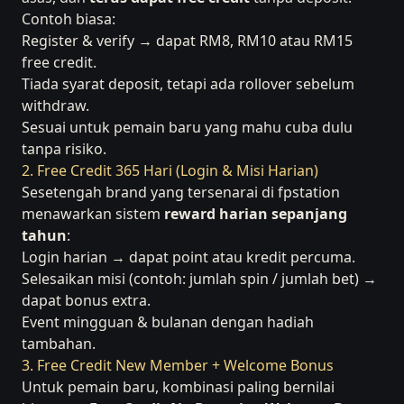
Contoh biasa:
Register & verify → dapat RM8, RM10 atau RM15
free credit.
Tiada syarat deposit, tetapi ada rollover sebelum
withdraw.
Sesuai untuk pemain baru yang mahu cuba dulu
tanpa risiko.
2. Free Credit 365 Hari (Login & Misi Harian)
Sesetengah brand yang tersenarai di fpstation
menawarkan sistem
reward harian sepanjang
tahun
:
Login harian → dapat point atau kredit percuma.
Selesaikan misi (contoh: jumlah spin / jumlah bet) →
dapat bonus extra.
Event mingguan & bulanan dengan hadiah
tambahan.
3. Free Credit New Member + Welcome Bonus
Untuk pemain baru, kombinasi paling bernilai