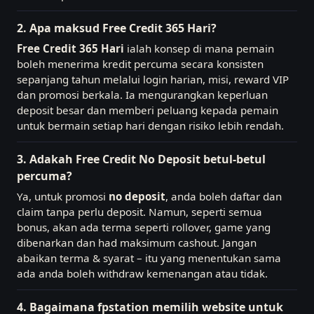
2. Apa maksud Free Credit 365 Hari?
Free Credit 365 Hari
ialah konsep di mana pemain
boleh menerima kredit percuma secara konsisten
sepanjang tahun melalui login harian, misi, reward VIP
dan promosi berkala. Ia mengurangkan keperluan
deposit besar dan memberi peluang kepada pemain
untuk bermain setiap hari dengan risiko lebih rendah.
3. Adakah Free Credit No Deposit betul-betul
percuma?
Ya, untuk promosi
no deposit
, anda boleh daftar dan
claim tanpa perlu deposit. Namun, seperti semua
bonus, akan ada terma seperti rollover, game yang
dibenarkan dan had maksimum cashout. Jangan
abaikan terma & syarat – itu yang menentukan sama
ada anda boleh withdraw kemenangan atau tidak.
4. Bagaimana fpstation memilih website untuk