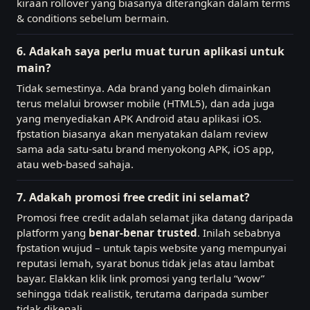
kiraan rollover yang biasanya diterangkan dalam terms
& conditions sebelum bermain.
6. Adakah saya perlu muat turun aplikasi untuk
main?
Tidak semestinya. Ada brand yang boleh dimainkan
terus melalui browser mobile (HTML5), dan ada juga
yang menyediakan APK Android atau aplikasi iOS.
fpstation biasanya akan menyatakan dalam review
sama ada satu-satu brand menyokong APK, iOS app,
atau web-based sahaja.
7. Adakah promosi free credit ini selamat?
Promosi free credit adalah selamat jika datang daripada
platform yang
benar-benar trusted
. Inilah sebabnya
fpstation wujud – untuk tapis website yang mempunyai
reputasi lemah, syarat bonus tidak jelas atau lambat
bayar. Elakkan klik link promosi yang terlalu “wow”
sehingga tidak realistik, terutama daripada sumber
tidak dikenali.