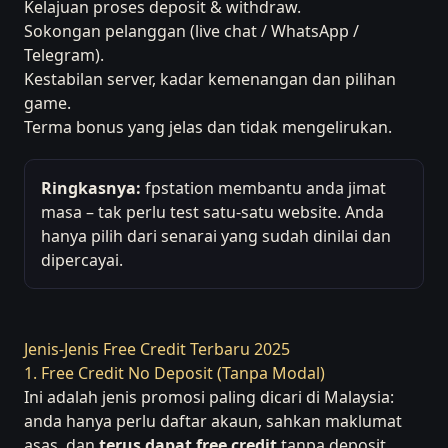
Kelajuan proses deposit & withdraw.
Sokongan pelanggan (live chat / WhatsApp /
Telegram).
Kestabilan server, kadar kemenangan dan pilihan
game.
Terma bonus yang jelas dan tidak mengelirukan.
Ringkasnya:
fpstation membantu anda jimat
masa – tak perlu test satu-satu website. Anda
hanya pilih dari senarai yang sudah dinilai dan
dipercayai.
Jenis-Jenis Free Credit Terbaru 2025
1. Free Credit No Deposit (Tanpa Modal)
Ini adalah jenis promosi paling dicari di Malaysia:
anda hanya perlu daftar akaun, sahkan maklumat
asas, dan
terus dapat free credit
tanpa deposit.