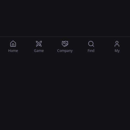
Home
Game
Company
Find
My