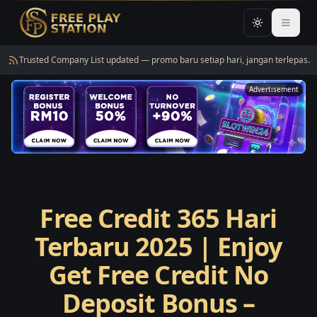
Toggle them
Open 
Trusted Company List updated — promo baru setiap hari, jangan terlepas.
Advertisement
Free Credit 365 Hari
Terbaru 2025 | Enjoy
Get Free Credit No
Deposit Bonus –