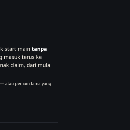
ak start main
tanpa
ng masuk terus ke
nak claim, dari mula
 — atau pemain lama yang