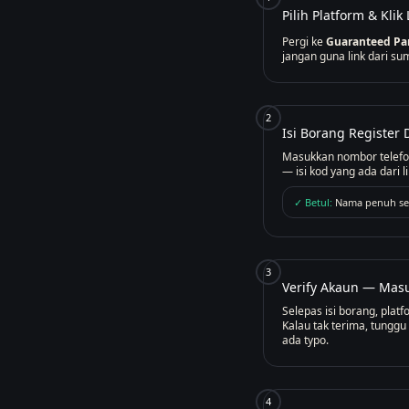
Pilih Platform & Klik
Pergi ke
Guaranteed Pa
jangan guna link dari sum
2
Isi Borang Register 
Masukkan nombor telefon
— isi kod yang ada dari l
✓ Betul:
Nama penuh sep
3
Verify Akaun — Mas
Selepas isi borang, pla
Kalau tak terima, tungg
ada typo.
4