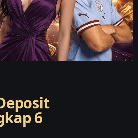
Deposit
gkap 6