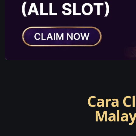
Cara C
Malay