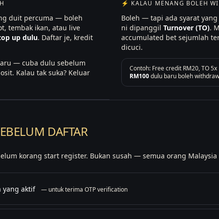
AH
⚡ KALAU MENANG BOLEH W
ang duit percuma — boleh
Boleh — tapi ada syarat yang
t, tembak ikan, atau live
ni dipanggil
Turnover (TO)
. 
top up dulu
. Daftar je, kredit
accumulated bet sejumlah te
dicuci.
baru — cuba dulu sebelum
Contoh: Free credit RM20, TO 5
osit. Kalau tak suka? Keluar
RM100
dulu baru boleh withdraw
SEBELUM DAFTAR
elum korang start register. Bukan susah — semua orang Malaysia 
 yang aktif
— untuk terima OTP verification