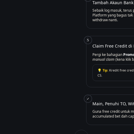
Tambah Akaun Bank 
Sebaik log masuk, terus 
Platform yang bagus tak 
withdraw nanti.
5
Claim Free Credit d
Pergi ke bahagian
Promo
manual claim
(kena klik 
💡
Tip:
Kredit free cre
CS.
✓
Main, Penuhi TO, Wi
Guna free credit untuk m
accumulated bet dah capa