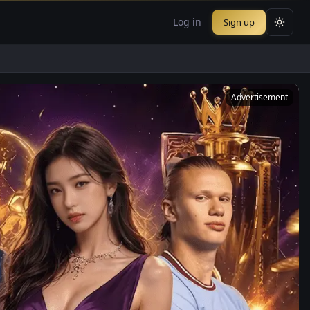
Log in
Sign up
Toggl
Advertisement