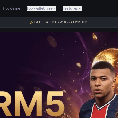
Hot Game
Top wallet free
Features
FREE PERCUMA RM10 << CLICK HERE