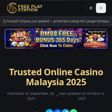
Toggle them
Open 
Trusted Company List updated — promo baru setiap hari, jangan terlepas.
Advertisement
Trusted Online Casino
Malaysia 2025
Published on
September 28,
Last updated on
October 6,
•
2025
2025