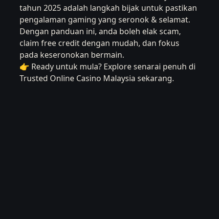
tahun 2025 adalah langkah bijak untuk pastikan
pengalaman gaming yang seronok & selamat.
Dengan panduan ini, anda boleh elak scam,
claim free credit dengan mudah, dan fokus
pada keseronokan bermain.
👉 Ready untuk mula? Explore senarai penuh di
Trusted Online Casino Malaysia
sekarang.