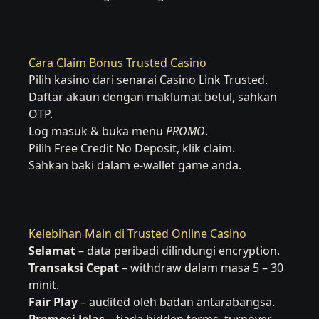
Cara Claim Bonus Trusted Casino
Pilih kasino dari senarai
Casino Link Trusted
.
Daftar akaun dengan maklumat betul, sahkan
OTP.
Log masuk & buka menu
PROMO
.
Pilih Free Credit No Deposit, klik claim.
Sahkan baki dalam e-wallet game anda.
Kelebihan Main di Trusted Online Casino
Selamat
– data peribadi dilindungi encryption.
Transaksi Cepat
– withdraw dalam masa 5 – 30
minit.
Fair Play
– audited oleh badan antarabangsa.