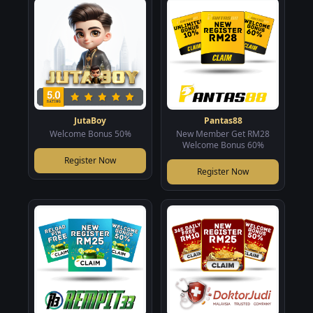
JutaBoy
Pantas88
Welcome Bonus 50%
New Member Get RM28
Welcome Bonus 60%
Register Now
Register Now