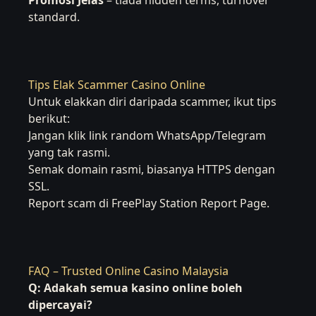
Promosi Jelas
– tiada hidden terms, turnover
standard.
Tips Elak Scammer Casino Online
Untuk elakkan diri daripada scammer, ikut tips
berikut:
Jangan klik link random WhatsApp/Telegram
yang tak rasmi.
Semak domain rasmi, biasanya HTTPS dengan
SSL.
Report scam di
FreePlay Station Report Page
.
FAQ – Trusted Online Casino Malaysia
Q: Adakah semua kasino online boleh
dipercayai?