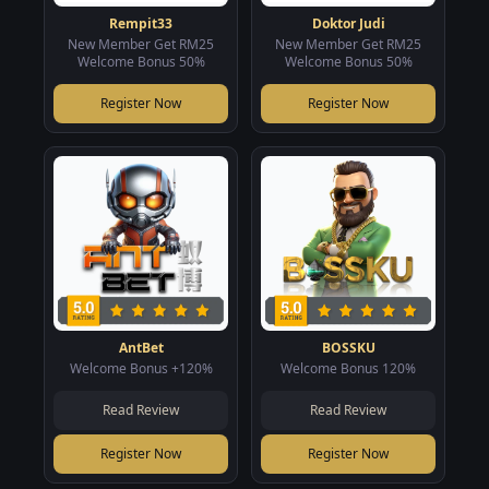
Rempit33
Doktor Judi
New Member Get RM25
New Member Get RM25
Welcome Bonus 50%
Welcome Bonus 50%
Register Now
Register Now
AntBet
BOSSKU
Welcome Bonus +120%
Welcome Bonus 120%
Read Review
Read Review
Register Now
Register Now