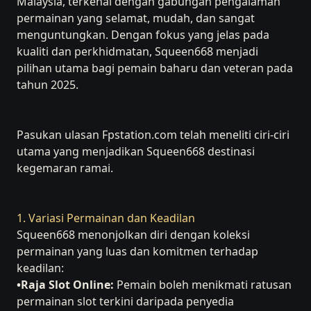
Malaysia, terkenal dengan gabungan pengalaman
permainan yang selamat, mudah, dan sangat
menguntungkan. Dengan fokus yang jelas pada
kualiti dan perkhidmatan, Squeen668 menjadi
pilihan utama bagi pemain baharu dan veteran pada
tahun 2025.
Pasukan ulasan Fpstation.com telah meneliti ciri-ciri
utama yang menjadikan Squeen668 destinasi
kegemaran ramai.
1. Variasi Permainan dan Keadilan
Squeen668 menonjolkan diri dengan koleksi
permainan yang luas dan komitmen terhadap
keadilan:
•Raja Slot Online:
Pemain boleh menikmati ratusan
permainan slot terkini daripada penyedia