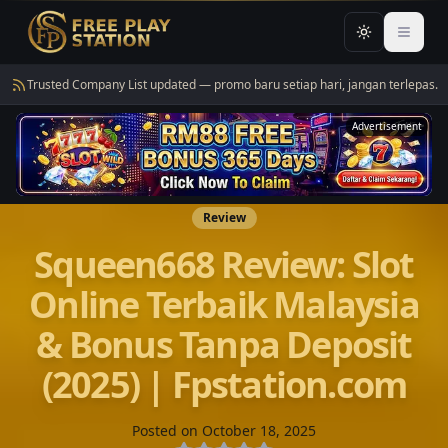
Toggle them
Open 
Trusted Company List updated — promo baru setiap hari, jangan terlepas.
Advertisement
Review
Squeen668 Review: Slot
Online Terbaik Malaysia
& Bonus Tanpa Deposit
(2025) | Fpstation.com
Posted on
October 18, 2025