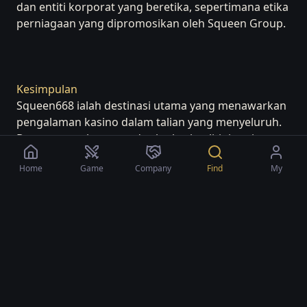
dan entiti korporat yang beretika, sepertimana etika
perniagaan yang dipromosikan oleh
Squeen Group.
Kesimpulan
Squeen668 ialah destinasi utama yang menawarkan
pengalaman kasino dalam talian yang menyeluruh.
Dengan penekanan pada slot berkualiti tinggi,
kelebihan bonus tanpa deposit RM20, dan sokongan
Home
Game
Company
Find
My
24/7, ia adalah platform yang direka untuk
memaksimumkan hiburan dan potensi kemenangan
untuk semua pemain di Malaysia.