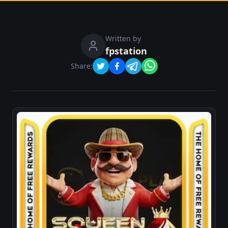
Written by
fpstation
Share: