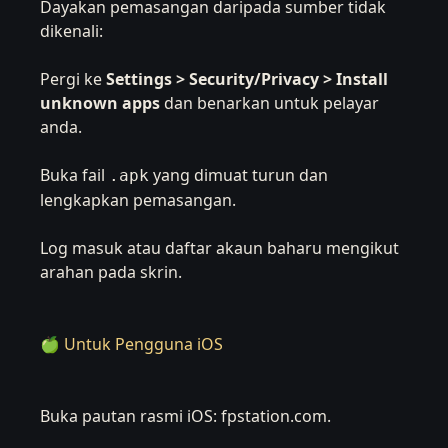
Dayakan pemasangan daripada sumber tidak
dikenali:
Pergi ke
Settings > Security/Privacy > Install
unknown apps
dan benarkan untuk pelayar
anda.
Buka fail
yang dimuat turun dan
.apk
lengkapkan pemasangan.
Log masuk atau daftar akaun baharu mengikut
arahan pada skrin.
🍏 Untuk Pengguna iOS
Buka pautan rasmi iOS:
fpstation.com
.