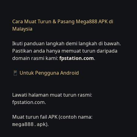
Cara Muat Turun & Pasang Mega888 APK di
Malaysia
Ikuti panduan langkah demi langkah di bawah.
Pastikan anda hanya memuat turun daripada
domain rasmi kami:
fpstation.com
.
📱 Untuk Pengguna Android
Lawati halaman muat turun rasmi:
fpstation.com
.
Muat turun fail APK (contoh nama:
).
mega888.apk