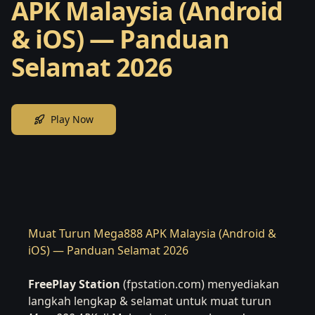
APK Malaysia (Android
& iOS) — Panduan
Selamat 2026
Play Now
Muat Turun Mega888 APK Malaysia (Android &
iOS) — Panduan Selamat 2026
FreePlay Station
(fpstation.com) menyediakan
langkah lengkap & selamat untuk muat turun