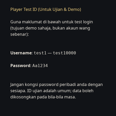
Player Test ID (Untuk Ujian & Demo)
Guna maklumat di bawah untuk test login
(tujuan demo sahaja, bukan akaun wang
sebenar):
Username
:
—
test1
test10000
Password
:
Aa1234
Jangan kongsi password peribadi anda dengan
sesiapa. ID ujian adalah umum; data boleh
dikosongkan pada bila-bila masa.