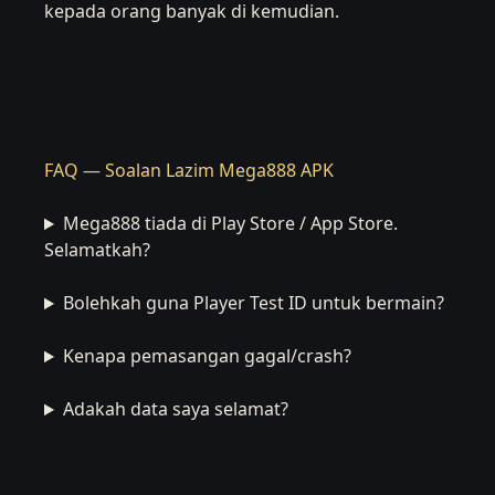
kepada orang banyak di kemudian.
FAQ — Soalan Lazim Mega888 APK
Mega888 tiada di Play Store / App Store.
Selamatkah?
Bolehkah guna Player Test ID untuk bermain?
Kenapa pemasangan gagal/crash?
Adakah data saya selamat?