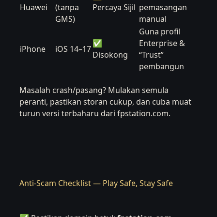
Huawei
(tanpa
Percaya Sijil
pemasangan
GMS)
manual
Guna profil
✅
Enterprise &
iPhone
iOS 14–17
Disokong
“Trust”
pembangun
Masalah crash/pasang? Mulakan semula
peranti, pastikan storan cukup, dan cuba muat
turun versi terbaharu dari fpstation.com.
Anti-Scam Checklist — Play Safe, Stay Safe