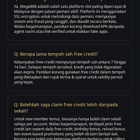
Ya, Mega888 adalah salah satu platform slot paling dipercayai di
Malaysia dengan jutaan pemain aktif. Platform ini menggunakan
SSL encryption untuk melindungi data pemain, mempunyai
sistem anti-fraud yang canggih, dan diaudit secara berkala.
Walau bagaimanapun, pastikan korang download APK daripada
agent rasmi atau link verified untuk elakkan fake apps.
Q: Berapa lama tempoh sah free credit?
Kebanyakan free credit mempunyai tempoh sah antara 7 hingga
14 hari. Selepas tempoh tersebut, kredit yang tidak digunakan
akan expire. Pastikan korang gunakan free credit dalam tempoh
yang ditetapkan dan rujuk terma & syarat untuk validity period
yang tepat.
Q: Bolehkah saya claim free credit lebih daripada
sekali?
Untuk new member bonus, biasanya hanya boleh claim sekali
sahaja per account. Walau bagaimanapun, terdapat jenis free
credit lain seperti daily free credit, birthday bonus, reload bonus,
dan event-based promotions yang boleh diclaim berkali-kali.
Korang juga boleh join beberapa platform berbeza untuk collect