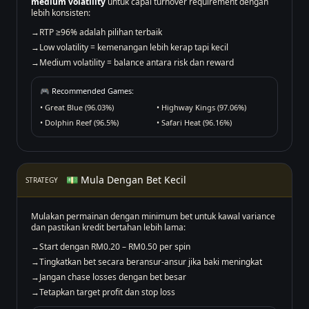
medium volatility
untuk capai turnover requirement dengan
lebih konsisten:
→
RTP ≥96% adalah pilihan terbaik
→
Low volatility = kemenangan lebih kerap tapi kecil
→
Medium volatility = balance antara risk dan reward
🎮 Recommended Games:
• Great Blue (96.03%)
• Highway Kings (97.06%)
• Dolphin Reef (96.5%)
• Safari Heat (96.16%)
💵 Mula Dengan Bet Kecil
STRATEGY
Mulakan permainan dengan minimum bet untuk kawal variance
dan pastikan kredit bertahan lebih lama:
→
Start dengan RM0.20 – RM0.50 per spin
→
Tingkatkan bet secara beransur-ansur jika baki meningkat
→
Jangan chase losses dengan bet besar
→
Tetapkan target profit dan stop loss