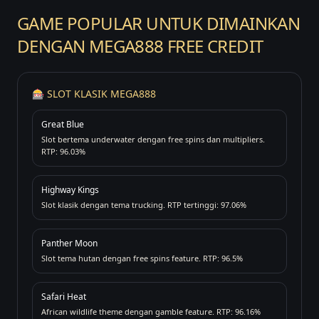
GAME POPULAR UNTUK DIMAINKAN
DENGAN MEGA888 FREE CREDIT
🎰 SLOT KLASIK MEGA888
Great Blue
Slot bertema underwater dengan free spins dan multipliers.
RTP: 96.03%
Highway Kings
Slot klasik dengan tema trucking. RTP tertinggi: 97.06%
Panther Moon
Slot tema hutan dengan free spins feature. RTP: 96.5%
Safari Heat
African wildlife theme dengan gamble feature. RTP: 96.16%