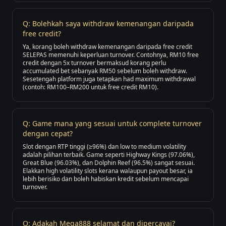
Q: Bolehkah saya withdraw kemenangan daripada
free credit?
Ya, korang boleh withdraw kemenangan daripada free credit
SELEPAS memenuhi keperluan turnover. Contohnya, RM10 free
credit dengan 5x turnover bermaksud korang perlu
accumulated bet sebanyak RM50 sebelum boleh withdraw.
Sesetengah platform juga tetapkan had maximum withdrawal
(contoh: RM100–RM200 untuk free credit RM10).
Q: Game mana yang sesuai untuk complete turnover
dengan cepat?
Slot dengan RTP tinggi (≥96%) dan low to medium volatility
adalah pilihan terbaik. Game seperti Highway Kings (97.06%),
Great Blue (96.03%), dan Dolphin Reef (96.5%) sangat sesuai.
Elakkan high volatility slots kerana walaupun payout besar, ia
lebih berisiko dan boleh habiskan kredit sebelum mencapai
turnover.
Q: Adakah Mega888 selamat dan dipercayai?