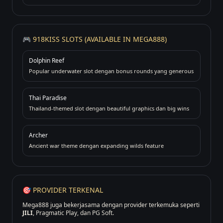
🎮 918KISS SLOTS (AVAILABLE IN MEGA888)
Dolphin Reef
Popular underwater slot dengan bonus rounds yang generous
Thai Paradise
Thailand-themed slot dengan beautiful graphics dan big wins
Archer
Ancient war theme dengan expanding wilds feature
🎯 PROVIDER TERKENAL
Mega888 juga bekerjasama dengan provider terkemuka seperti
JILI
, Pragmatic Play, dan PG Soft.