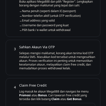
Buka aplikasi Mega888 dan pilih "Register". Lengkapkan
borang dengan maklumat yang tepat dan sah:
→
Nama penuh (seperti dalam IC/passport)
→
Nombor telefon aktif (untuk OTP verification)
→
Email address yang valid
→
Username dan password yang kuat
→
Pilih bank / e-wallet untuk withdrawal
Sahkan Akaun Via OTP
3
Selepas mengisi maklumat, korang akan terima kod OTP
melalui SMS. Masukkan kod tersebut untuk mengesahkan
akaun. Proses verification ini penting untuk memastikan
keselamatan akaun, melayakkan claim free credit, dan
memudahkan proses withdrawal kelak.
Claim Free Credit
4
Log masuk ke akaun Mega888 dan navigasi ke menu
Promosi
atau
Bonus
. Cari tawaran free credit yang
tersedia dan klik butang
Claim
atau
Get Bonus
.