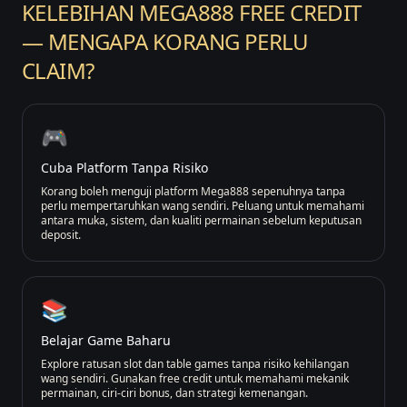
KELEBIHAN MEGA888 FREE CREDIT
— MENGAPA KORANG PERLU
CLAIM?
🎮
Cuba Platform Tanpa Risiko
Korang boleh menguji platform Mega888 sepenuhnya tanpa
perlu mempertaruhkan wang sendiri. Peluang untuk memahami
antara muka, sistem, dan kualiti permainan sebelum keputusan
deposit.
📚
Belajar Game Baharu
Explore ratusan slot dan table games tanpa risiko kehilangan
wang sendiri. Gunakan free credit untuk memahami mekanik
permainan, ciri-ciri bonus, dan strategi kemenangan.