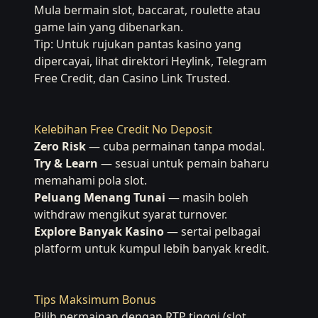
Mula bermain slot, baccarat, roulette atau
game lain yang dibenarkan.
Tip: Untuk rujukan pantas kasino yang
dipercayai, lihat direktori
Heylink
,
Telegram
Free Credit
, dan
Casino Link Trusted
.
Kelebihan Free Credit No Deposit
Zero Risk
— cuba permainan tanpa modal.
Try & Learn
— sesuai untuk pemain baharu
memahami pola slot.
Peluang Menang Tunai
— masih boleh
withdraw mengikut syarat turnover.
Explore Banyak Kasino
— sertai pelbagai
platform untuk kumpul lebih banyak kredit.
Tips Maksimum Bonus
Pilih permainan dengan RTP tinggi (slot