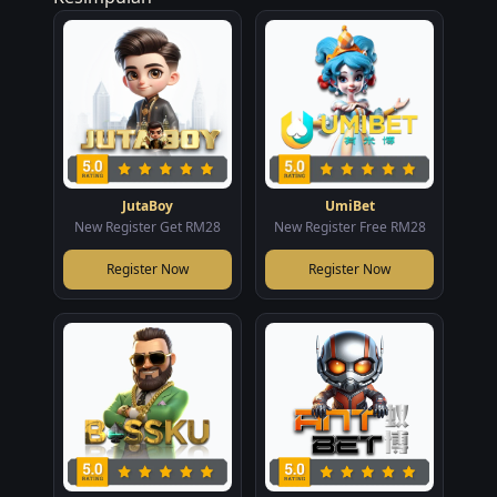
JutaBoy
UmiBet
New Register Get RM28
New Register Free RM28
Register Now
Register Now