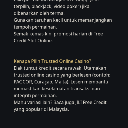
terpilih, blackjack, video poker) jika
dibenarkan oleh terma.
Gunakan taruhan kecil untuk memanjangkan
tempoh permainan.
Semak kemas kini promosi harian di
Free
Credit Slot Online
.
Kenapa Pilih Trusted Online Casino?
Elak tuntut kredit secara rawak. Utamakan
trusted online casino
yang berlesen (contoh:
PAGCOR, Curaçao, Malta). Lesen membantu
memastikan keselamatan transaksi dan
integriti permainan.
Mahu variasi lain? Baca juga
JILI Free Credit
yang popular di Malaysia.