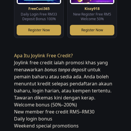
FreeCuci365
Kissy918
Daily Login Free RM33
New Register Free RM5
Deposit Bonus 100%
Welcome 50%
Register Now
Register Now
Apa Itu Joylink Free Credit?
Joylink free credit
ialah promosi khas yang
menawarkan
bonus tanpa deposit
untuk
pemain baharu atau sedia ada. Anda boleh
menuntut kredit selepas pendaftaran akaun
baharu, login harian, atau kempen tertentu.
Tawaran dikemas kini dengan kerap.
Welcome bonus (50%–200%)
New member free credit RM5–RM30
Daily login bonus
Weekend special promotions