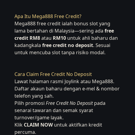
Apa Itu Mega888 Free Credit?
Mega888 free credit
ialah bonus slot yang
lama bertahan di Malaysia—sering ada
free
credit RM8
atau
RM10
untuk ahli baharu dan
kadangkala
free credit no deposit
. Sesuai
untuk mencuba slot tanpa risiko modal.
Cara Claim Free Credit No Deposit
Lawat halaman rasmi
Joylink
atau
Mega888
.
Daftar akaun baharu dengan e-mel & nombor
telefon yang sah.
Pilih promosi
Free Credit No Deposit
pada
senarai tawaran dan semak syarat
turnover/game layak.
Klik
CLAIM NOW
untuk aktifkan kredit
percuma.