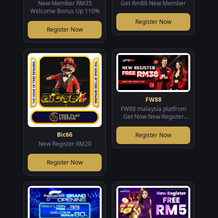
New Member RM35
Get Rm88 New Member
Welcome Bonus Up 110%
Register Now
Register Now
FW88
FW88 malaysia platfrom
Get Now New Register
RM38
Bic66
Register Now
New Register RM20
Register Now