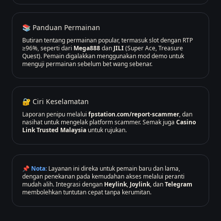
📚 Panduan Permainan
Butiran tentang permainan popular, termasuk slot dengan RTP
≥96%, seperti dari
Mega888
dan
JILI
(Super Ace, Treasure
Quest). Pemain digalakkan menggunakan mod demo untuk
menguji permainan sebelum bet wang sebenar.
🔐 Ciri Keselamatan
Laporan penipu melalui
fpstation.com/report-scammer
, dan
nasihat untuk mengelak platform scammer. Semak juga
Casino
Link Trusted Malaysia
untuk rujukan.
📌 Nota:
Layanan ini direka untuk pemain baru dan lama,
dengan penekanan pada kemudahan akses melalui peranti
mudah alih. Integrasi dengan
Heylink
,
Joylink
, dan
Telegram
membolehkan tuntutan cepat tanpa kerumitan.