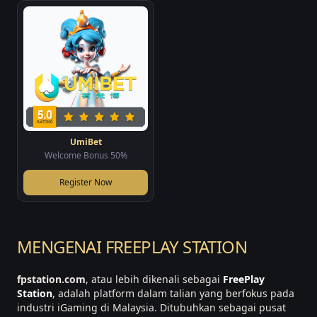
UmiBet
Welcome Bonus 50%
Register Now
MENGENAI FREEPLAY STATION
fpstation.com
, atau lebih dikenali sebagai
FreePlay
Station
, adalah platform dalam talian yang berfokus pada
industri iGaming di Malaysia. Ditubuhkan sebagai pusat